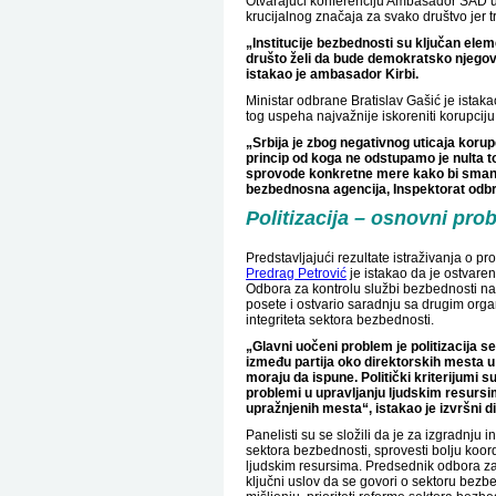
Otvarajući konferenciju Ambasador SAD u 
krucijalnog značaja za svako društvo jer t
„Institucije bezbednosti su ključan ele
društo želi da bude demokratsko njegove
istakao je ambasador Kirbi.
Ministar odbrane Bratislav Gašić je istak
tog uspeha najvažnije iskoreniti korupciju
„Srbija je zbog negativnog uticaja korup
princip od koga ne odstupamo je nulta to
sprovode konkretne mere kako bi smanji
bezbednosna agencija, Inspektorat odbran
Politizacija – osnovni prob
Predstavljajući rezultate istraživanja o pr
Predrag Petrović
je istakao da je ostvaren
Odbora za kontrolu službi bezbednosti nave
posete i ostvario saradnju sa drugim orga
integriteta sektora bezbednosti.
„Glavni uočeni problem je politizacija s
između partija oko direktorskih mesta u 
moraju da ispune. Politički kriterijumi su
problemi u upravljanju ljudskim resursim
upražnjenih mesta“, istakao je izvršni 
Panelisti su se složili da je za izgradnju
sektora bezbednosti, sprovesti bolju koord
ljudskim resursima. Predsednik odbora za
ključni uslov da se govori o sektoru bez