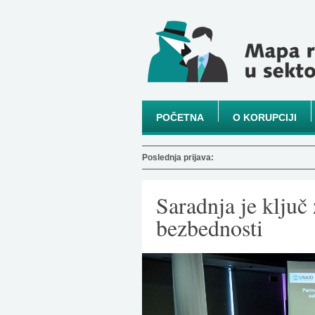
POČETNA
O KORUPCIJI
Poslednja prijava:
Saradnja je ključ 
bezbednosti