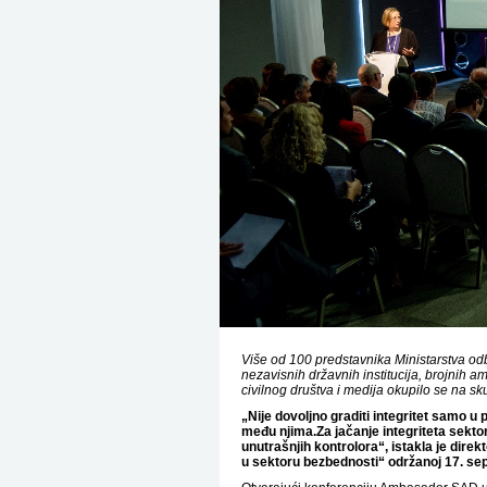
Više od 100 predstavnika Ministarstva od
nezavisnih državnih institucija, brojnih 
civilnog društva i medija okupilo se na s
„Nije dovoljno graditi integritet samo u
među njima.
Za jačanje integriteta sekto
unutrašnjih kontrolora“, istakla je dir
u sektoru bezbednosti“ održanoj 17. sep