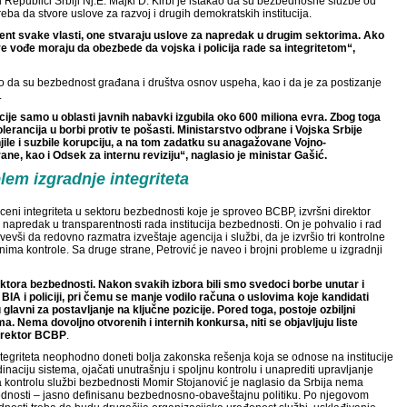
Republici Srbiji Nj.E. Majkl D. Kirbi je istakao da su bezbednosne službe od
reba da stvore uslove za razvoj i drugih demokratskih institucija.
ment svake vlasti, one stvaraju uslove za napredak u drugim sektorima. Ako
 vođe moraju da obezbede da vojska i policija rade sa integritetom“,
ao da su bezbednost građana i društva osnov uspeha, kao i da je za postizanje
.
cije samo u oblasti javnih nabavki izgubila oko 600 miliona evra. Zbog toga
lerancija u borbi protiv te pošasti. Ministarstvo odbrane i Vojska Srbije
le i suzbile korupciju, a na tom zadatku su anagažovane Vojno-
e, kao i Odsek za internu reviziju“, naglasio je ministar Gašić.
lem izgradnje integriteta
oceni integriteta u sektoru bezbednosti koje je sproveo BCBP, izvršni direktor
 napredak u transparentnosti rada institucija bezbednosti. On je pohvalio i rad
vši da redovno razmatra izveštaje agencija i službi, da je izvršio tri kontrolne
nima kontrole. Sa druge strane, Petrović je naveo i brojni probleme u izgradnji
ektora bezbednosti. Nakon svakih izbora bili smo svedoci borbe unutar i
BIA i policiji, pri čemu se manje vodilo računa o uslovima koje kandidati
 glavni za postavljanje na ključne pozicije. Pored toga, postoje ozbiljni
a. Nema dovoljno otvorenih i internih konkursa, niti se objavljuju liste
direktor BCBP
.
 integriteta neophodno doneti bolja zakonska rešenja koja se odnose na institucije
inaciju sistema, ojačati unutrašnju i spoljnu kontrolu i unaprediti upravljanje
 kontrolu službi bezbednosti Momir Stojanović je naglasio da Srbija nema
bednosti – jasno definisanu bezbednosno-obaveštajnu politiku. Po njegovom