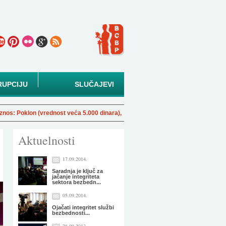
RUPCIJU
SLUČAJEVI
klon (vrednost veća 5.000 dinara), Opština: Inđija
Sekt
Aktuelnosti
17.09.2014.
Saradnja je ključ za
jačanje integriteta
sektora bezbedn...
05.09.2014.
Ojačati integritet službi
bezbednosti...