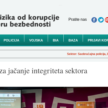
Pratite nas
POLICIJA
VOJSKA
BIA
BAZA
PRIJAVI KO
Sektor: Saobraćajna policija, Iznos: Po
za jačanje integriteta sektora