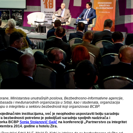
brane, Ministarstva unutrašnjih poslova, Bezbednosno-informativne agencije,
ambasada i međunarodnih organizacija u Srbiji, kao i studenata, organizacija
kupu o integritetu u sektoru bezbednosti koji organizovao BCBP.
 pojedinačnim institucijama, već je neophodno uspostaviti bolju saradnju
ra bezbednosti potrebno je poboljšati saradnju spoljnih nadzirača i
ektorka BCBP
Sonja Stojanović Gajić
na konferenciji „Partnerstvo za integritet
tembra 2014. godine u hotelu Zira.