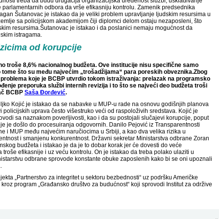
ednosti treba da budu drugačija organizacijska uređenost službi, usklađivanje
 parlamentarnih odbora da vrše efikasniju kontrolu. Zamenik predsednika
agan Šutanovac je istakao da je veliki problem upravljanje ljudskim resursima u
zemlje sa policijskom akademijom čiji diplomci delom ostaju nezaposleni, što
skim resursima.Šutanovac je istakao i da poslanici nemaju mogućnost da
jskim istragama.
zicima od korupcije
no troše 8,6% nacionalnog budžeta. Ove institucije nisu specifične samo
po tome što su među najvećim „trošadžijama“ para poreskih obveznika.
Zbog
ri problema koje je BCBP utvrdio tokom istraživanja: prelazak na programsko
đenje preporuka službi internih revizija i to što se najveći deo budžeta troši
ivač BCBP
Saša Đorđević
.
ljko Kojić je istakao da se nabavke u MUP-u rade na osnovu godišnjih planova
i policijskih uprava često višestruko veći od raspoloživih sredstava. Kojić je
ovodi sa naznakom poverljivosti, kao i da su postojali slučajevi korupcije, poput
e je došlo do procesuiranja odgovornih. Danilo Pejović iz Transparentnosti
ane i MUP među najvećim naručiocima u Srbiji, a kao dva velika rizika u
ntnost i smanjenu konkurentnost. Državni sekretar Ministarstva odbrane Zoran
kog budžeta i istakao je da je to dobar korak jer će dovesti do veće
 troše efikasnije i uz veću kontrolu. On je istakao da treba polako ulaziti u
nistarstvu odbrane sprovode konstante obuke zaposlenih kako bi se oni upoznali
.
jekta „Partnerstvo za integritet u sektoru bezbednosti“ uz podršku Američke
kroz program „Građansko društvo za budućnost“ koji sprovodi Institut za održive