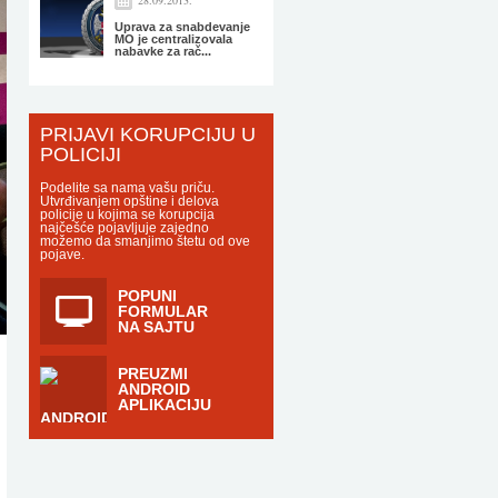
28.09.2013.
Uprava za snabdevanje
MO je centralizovala
nabavke za rač...
PRIJAVI KORUPCIJU U
POLICIJI
Podelite sa nama vašu priču.
Utvrđivanjem opštine i delova
policije u kojima se korupcija
najčešće pojavljuje zajedno
možemo da smanjimo štetu od ove
pojave.
POPUNI
FORMULAR
NA SAJTU
PREUZMI
ANDROID
APLIKACIJU