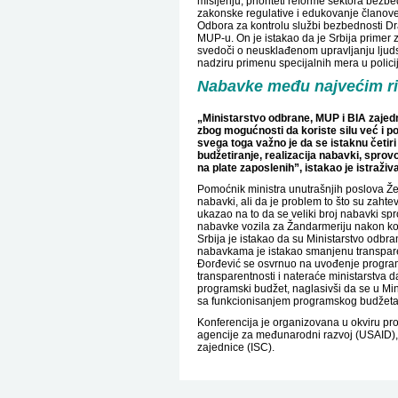
mišljenju, prioriteti reforme sektora bezb
zakonske regulative i edukovanje članove
Odbora za kontrolu službi bezbednosti Dr
MUP-u. On je istakao da je Srbija primer 
svedoči o neusklađenom upravljanju ljud
nadziru primenu specijalnih mera u polici
Nabavke među najvećim ri
„Ministarstvo odbrane, MUP i BIA zajed
zbog mogućnosti da koriste silu već i 
svega toga važno je da se istaknu četi
budžetiranje, realizacija nabavki, sprovo
na plate zaposlenih”, istakao je istraž
Pomoćnik ministra unutrašnjih poslova Že
nabavki, ali da je problem to što su zahtev
ukazao na to da se veliki broj nabavki spr
nabavke vozila za Žandarmeriju nakon koj
Srbija je istakao da su Ministarstvo odbr
nabavkama je istakao smanjenu transpare
Đorđević se osvrnuo na uvođenje programs
transparentnosti i nateraće ministarstva da
programski budžet, naglasivši da se u Mi
sa funkcionisanjem programskog budžeta
Konferencija je organizovana u okviru pro
agencije za međunarodni razvoj (USAID), 
zajednice (ISC).